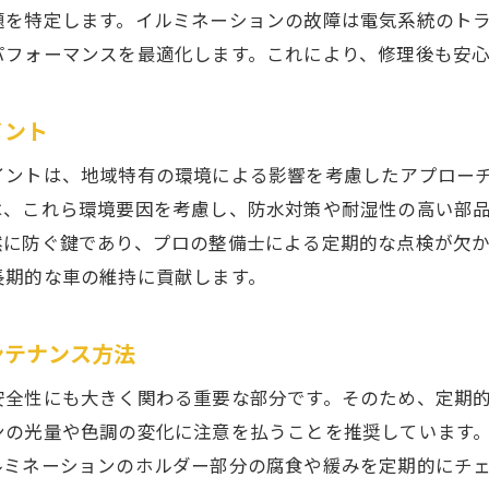
糸島市で評判の良い車屋の特徴
題を特定します。イルミネーションの故障は電気系統のト
安心のイルミネーション修理を実現するために
パフォーマンスを最適化します。これにより、修理後も安
口コミで選ぶ信頼の車屋
糸島市の車屋が提供するアフターサービス
イント
イルミネーション修理で失敗しないためのアドバイス
イントは、地域特有の環境による影響を考慮したアプロー
は、これら環境要因を考慮し、防水対策や耐湿性の高い部
然に防ぐ鍵であり、プロの整備士による定期的な点検が欠
長期的な車の維持に貢献します。
ンテナンス方法
安全性にも大きく関わる重要な部分です。そのため、定期
ンの光量や色調の変化に注意を払うことを推奨しています
ルミネーションのホルダー部分の腐食や緩みを定期的にチ