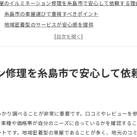
屋のイルミネーション修理を糸島市で安心して依頼する理
糸島市の車屋選びで重視すべきポイント
地域密着型のサービスが安心感を提供
プロの技術でイルミネーションを長持ちさせる方法
糸島市の車屋が人気の理由とは
地元の口コミで選ばれる信頼の車屋
安全性を重視したイルミネーション修理の実例
ン修理を糸島市で安心して依
備士が語る八女市のイルミネーション修理の重要性
整備士が語るイルミネーション修理の基本
八女市での修理事例から学ぶ重要なポイント
ト
プロが推奨するイルミネーションのメンテナンス方法
っかり調べることが非常に重要です。口コミやレビューを
八女市で信頼の整備士を見つけるには
う車種や価格帯が自分のニーズに合っているかを確認する
イルミネーション故障を未然に防ぐ方法
ントです。地域密着型の車屋であることが多く、地元のコ