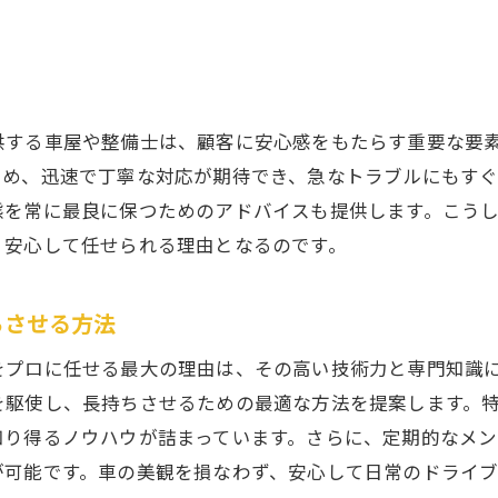
整備士が教える適切なイルミネーション修理のタイミン
島市の車屋が提供するイルミネーション修理の信頼性
糸島市の車屋が誇る修理技術とは
長年の経験が生む信頼の技術力
供する車屋や整備士は、顧客に安心感をもたらす重要な要
イルミネーション修理における最新技術の導入事例
ため、迅速で丁寧な対応が期待でき、急なトラブルにもすぐ
態を常に最良に保つためのアドバイスも提供します。こう
車屋が提供する保証制度の詳細
、安心して任せられる理由となるのです。
修理後のアフターケアで安心感をプラス
糸島市の車屋が選ばれる理由を徹底解説
ちさせる方法
女市で整備士にイルミネーション修理を任せるメリット
をプロに任せる最大の理由は、その高い技術力と専門知識
八女市の整備士が提供する高品質なサービス
を駆使し、長持ちさせるための最適な方法を提案します。
コストパフォーマンスに優れた修理プラン
知り得るノウハウが詰まっています。さらに、定期的なメ
個別対応で安心のカスタマーサービス
が可能です。車の美観を損なわず、安心して日常のドライ
整備士が語るイルミネーション修理の利点