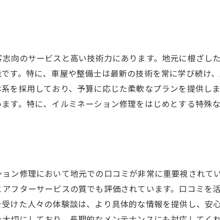
地元ならではの親身なサービスが魅力
八女市の整備士が選ばれる理由とは
屋選びがイルミネーション修理に与える影響とは
客志向のサービスと高い技術力にあります。地元に根ざし
正しい車屋選びでイルミネーションの寿命を延ばす
能です。特に、車屋や整備士は最新の技術を常に学び続け
失敗しない車屋選びのコツ
体系を採用しており、予算に応じた柔軟なプランを提供し
イルミネーション修理における信頼性の見極め方
います。特に、イルミネーション修理をはじめとする特殊
車屋の実績が修理結果に与える影響
糸島市での賢い車屋の選び方
地元の車屋が提供する独自のメリット
備士の技術力で糸島市のイルミネーションを復活させる
ション修理において地元での口コミが非常に重要視されて
プロの整備士が手掛けるイルミネーション修理とは
とアフターサービスの質でも評価されています。口コミを
糸島市の整備士が誇る修理事例を紹介
を受けた人々の体験談は、より具体的な情報を提供し、安
イルミネーションの劣化を防ぐメンテナンス方法
を大切にしており、長期的なメンテナンスにも対応してく