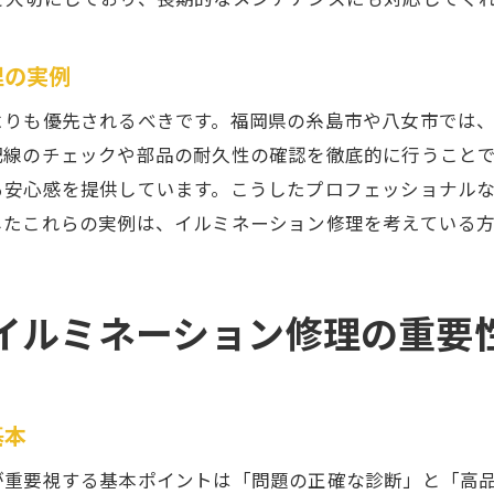
整備士が教える正しい修理手順
理の実例
糸島市で選ばれる整備士の特徴
修理後のイルミネーションを長く楽しむための秘訣
よりも優先されるべきです。福岡県の糸島市や八女市では
島市と八女市でのイルミネーション修理成功の秘訣
配線のチェックや部品の耐久性の確認を徹底的に行うこと
る安心感を提供しています。こうしたプロフェッショナル
地域のプロが推奨する修理成功のポイント
したこれらの実例は、イルミネーション修理を考えている
糸島市と八女市での修理事例から学ぶ
成功するイルミネーション修理の準備とは
信頼の修理を実現するためのチェックリスト
イルミネーション修理の重要
経験豊富なプロが明かす修理の秘訣
修理成功に欠かせない地元のサポート体制
頼できる車屋を選んで安心のイルミネーション修理を
基本
信頼できる車屋選びの基本
が重要視する基本ポイントは「問題の正確な診断」と「高