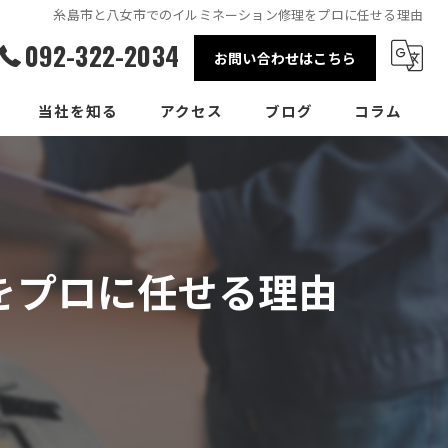
糸島市と八女市でのイルミネーション修理をプロに任せる理由
092-322-2034
お問い合わせはこちら
当社を知る
アクセス
ブログ
コラム
整備士
事務員
をプロに任せる理由
正社員
パート
転職