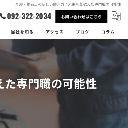
車屋・整備士の新しい働き方：未来を見据えた専門職の可能性
092-322-2034
お問い合わせはこちら
当社を知る
アクセス
ブログ
コラム
整備士
事務員
えた専門職の可能性
正社員
パート
転職