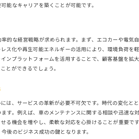
続可能なキャリアを築くことが可能です。
技術革新がもたらす仕事の変革
資格取得支援整備士のキャリアアップをサポート
最新の資格取得動向と必要性
キャリアアップに役立つ資格とは
効率的な経営戦略が求められます。まず、エコカーや電気
資格取得支援制度の活用方法
ーレス化や再生可能エネルギーの活用により、環境負荷を
ラインプラットフォームを活用することで、顧客基盤を拡
整備士のための継続教育の重要性
ることができるでしょう。
国際的な資格とそのメリット
資格取得を通じたスキルの向上
新
地域に根差す車屋の役割と未来に向けた変革
めには、サービスの革新が必要不可欠です。時代の変化と
地域密着型サービスの重要性
います。例えば、車のメンテナンスに関する相談や迅速な
地元コミュニティとの連携強化
させる機会を増やし、柔軟な対応を心掛けることが重要で
持続可能な地域ビジネスの展開
、今後のビジネス成功の鍵となります。
地域資源を活用した車屋の取り組み