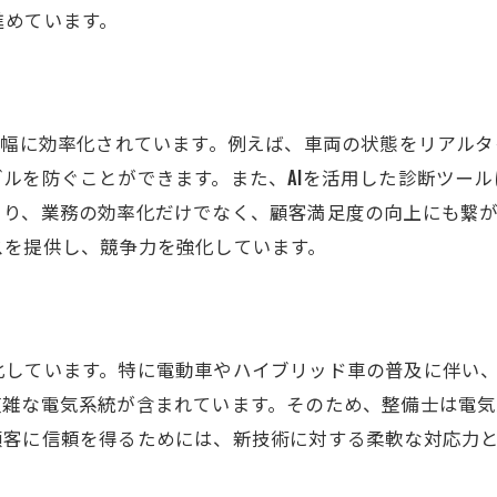
チームワークを活かした働き方改革
進めています。
未来に向けた新たな職場環境の提案
多様な働き方が可能な職場作り
多角的なアプローチでの問題解決
大幅に効率化されています。例えば、車両の状態をリアルタ
働き方の多様化がもたらす利点
ルを防ぐことができます。また、AIを活用した診断ツー
り、業務の効率化だけでなく、顧客満足度の向上にも繋が
スを提供し、競争力を強化しています。
化しています。特に電動車やハイブリッド車の普及に伴い
複雑な電気系統が含まれています。そのため、整備士は電
顧客に信頼を得るためには、新技術に対する柔軟な対応力