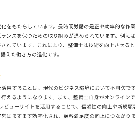
地域の特性に合わせたサービス提供
未来に向けた地域貢献のあり方
変化をもたらしています。長時間労働の是正や効率的な作
車のメンテナンスと保険対応の重要性を再考
バランスを保つための取り組みが進められています。例え
定期メンテナンスの意義と効果
築されています。これにより、整備士は技術を向上させる
保険選びの重要ポイント
見据えた働き方の進化です。
事故対応と保険の連携方法
メンテナンスがもたらす安全性向上
法
保険における最新動向の理解
を活用することは、現代のビジネス環境において不可欠で
トラブルを未然に防ぐメンテナンス
を行えるようになります。また、整備士自身がオンライン
整備士の専門スキル向上がもたらす未来の展望
やレビューサイトを活用することで、信頼性の向上や新規
専門スキル向上の重要性とその利点
運営はますます効率化され、顧客満足度の向上につながり
新しい技術に対応するための教育
未来の整備士に求められる能力とは