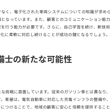
スキルアップによるキャリアパスの拡大
でなく、電子化された車両システムについての知識が求め
専門スキル磨きが業界にもたらす影響
須となっています。また、顧客とのコミュニケーション能
整備士のスキル向上が雇用に与える影響
案を行う能力が必要です。さらに、自己学習を続け、新技
車屋整備士が未来に対応するための具体的アプローチ
変化に柔軟に対応し続けることが成功の鍵となるでしょう
技術トレーニングプログラムの導入
顧客サービス向上のための新戦略
備士の新たな可能性
持続可能なビジネスモデルの構築
新技術導入へのステップバイステップガイド
市場変化に対応するための柔軟な戦略
コミュニケーションスキル向上の重要性
たな挑戦に直面しています。従来のガソリン車とは異なり
多角的視点で見る車屋整備士の新しい働き方
す。車屋は、電気自動車に対応した充電インフラの整備や
ワークライフバランスの重要性
身につけることで、地域の顧客に安心と信頼を提供するこ