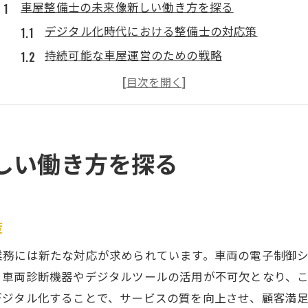
車屋整備士の未来像新しい働き方を探る
デジタル化時代における整備士の対応策
持続可能な車屋運営のための戦略
顧客ニーズに応えるためのサービス革新
働き方改革が整備士にもたらす変化
オンラインプラットフォームの活用方法
未来の車屋整備士に必要なスキルとは
しい働き方を探る
技術革新がもたらす整備士の新たな可能性
電動車両整備における新しい挑戦
AI技術の導入による効率化
策
新技術に適応する整備士の役割
業務には新たな対応が求められています。車両の電子制御
未来の整備士が求められる専門知識
。車両診断機器やデジタルツールの活用が不可欠となり、
自動運転車両と整備の関係性
デジタル化することで、サービスの質を向上させ、顧客満