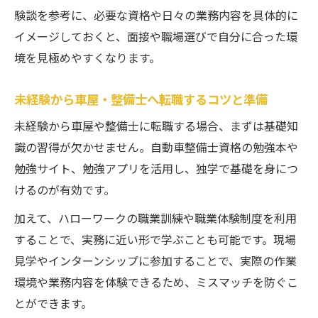
法
験談を参考に、必要な資格や日々の業務内容を具体的に
イメージしておくと、面接や職場選びで自分に合った環
車屋・整備士の現場で役立つ基礎技術を学
境を見極めやすくなります。
ぶ
自動車整備の実務経験を積む最適な方法
未経験から車屋・整備士へ転職するコツと準備
車屋・整備士スキルアップに欠かせない勉
未経験から車屋や整備士に転職する場合、まずは基礎知
強法
識の習得が欠かせません。自動車整備士資格の勉強本や
職業訓練や独学で広がる車屋・整備士の力
勉強サイト、勉強アプリを活用し、独学で基礎を身につ
働きながら整備士資格を取得する実践術
けるのが有効です。
車屋・整備士が働きながら資格を目指すコ
加えて、ハローワークの職業訓練や職業体験制度を利用
ツ
することで、実務に近い形で学ぶことも可能です。現場
仕事と両立できる自動車整備士勉強法の選
見学やインターンシップに参加することで、実際の作業
び方
環境や業務内容を体験できるため、ミスマッチを防ぐこ
車屋・整備士資格取得のための時間管理術
とができます。
現場で活かせる整備士資格勉強の進め方