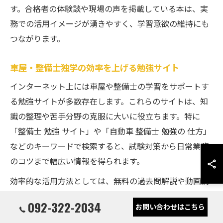
す。合格者の体験談や現場の声を掲載している本は、実
務での活用イメージが湧きやすく、学習意欲の維持にも
つながります。
車屋・整備士独学の効率を上げる勉強サイト
インターネット上には車屋や整備士の学習をサポートす
る勉強サイトが多数存在します。これらのサイトは、知
識の整理や苦手分野の克服に大いに役立ちます。特に
「整備士 勉強 サイト」や「自動車 整備士 勉強の 仕方」
などのキーワードで検索すると、試験対策から日常業務
のコツまで幅広い情報を得られます。
効率的な活用方法としては、無料の過去問解説や動画講
座、最新技術の解説記事を積極的に取り入れることが挙
092-322-2034
お問い合わせはこちら
げられます。サイトごとに特徴があるため、複数を比較