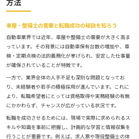
方法
ンス
車屋・整備士の実務で求められるスキルを
理解
車屋・整備士の需要と転職成功の秘訣を知ろう
自動車整備士資格へ効率的に学ぶコツ
自動車業界では近年、車屋や整備士の需要が大きく高ま
車屋・整備士資格取得に最適な学習計画と
っています。その背景には自動車保有台数の増加や、車
は
検・定期点検の法的義務化が挙げられ、安定した仕事量
自動車整備士の勉強法と効率アップの秘訣
が確保されていることが特徴です。
車屋・整備士に役立つ勉強アプリ・本の活
一方で、業界全体の人手不足も深刻な問題となってお
用法
り、未経験者や若手の積極採用が進んでいます。これに
整備士資格取得のための独学テクニックを
より、転職希望者にとっては資格取得や実務経験の有無
解説
にかかわらず、チャンスが広がっている状況です。
現場の声で分かる合格率アップの学習法
転職を成功させるためには、現場で実際に求められるス
未経験から車屋でスキルを高める秘訣
キルや知識を事前に把握し、計画的な学習と情報収集を
未経験でも安心の車屋・整備士スキル習得
行うことが重要です。例えば、求人票や現役整備士の体