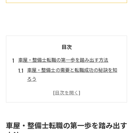
目次
車屋・整備士転職の第一歩を踏み出す方法
車屋・整備士の需要と転職成功の秘訣を知
ろう
未経験から車屋・整備士へ転職するコツと
準備
車屋・整備士転職に役立つ資格とその活か
し方
車屋・整備士転職の第一歩を踏み出す
業界の人手不足と車屋・整備士転職のチャ