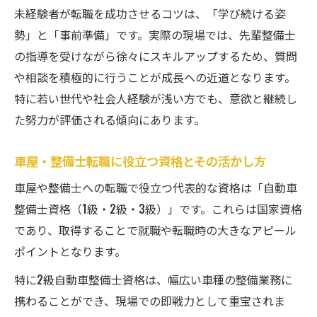
未経験者が転職を成功させるコツは、「学び続ける姿
働きながら挑戦する車屋・整備士の実例紹
勢」と「事前準備」です。実際の現場では、先輩整備士
介
の指導を受けながら徐々にスキルアップするため、質問
学習アプリや本で独学を成功させるには
や相談を積極的に行うことが成長への近道となります。
車屋・整備士におすすめの勉強アプリ活用
特に若い世代や社会人経験が浅い方でも、意欲と継続し
法
た努力が評価される傾向にあります。
整備士資格取得を叶える独学本の選び方
車屋・整備士独学の効率を上げる勉強サイ
車屋・整備士転職に役立つ資格とその活かし方
ト
車屋や整備士への転職で役立つ代表的な資格は「自動車
自動車整備士資格に役立つアプリの選定基
整備士資格（1級・2級・3級）」です。これらは国家資格
準
であり、取得することで就職や転職時の大きなアピール
独学で車屋・整備士スキルを伸ばす実践例
ポイントとなります。
安定したキャリア構築に役立つ勉強法ガイド
特に2級自動車整備士資格は、幅広い車種の整備業務に
車屋・整備士でキャリアを築く学習法とは
携わることができ、現場での即戦力として重宝されま