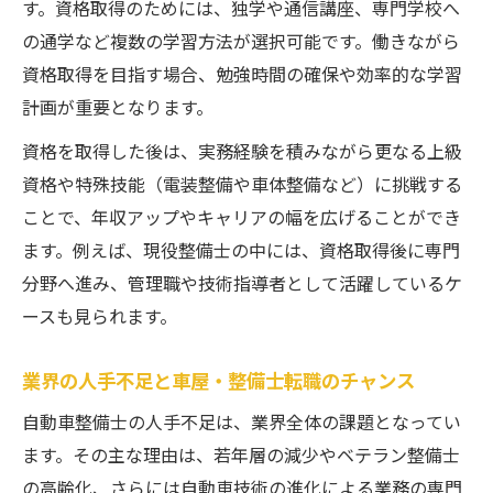
す。資格取得のためには、独学や通信講座、専門学校へ
将来を見据えた車屋・整備士の勉強戦略
の通学など複数の学習方法が選択可能です。働きながら
車屋・整備士の収入アップを叶える学習設
資格取得を目指す場合、勉強時間の確保や効率的な学習
計
計画が重要となります。
キャリア形成に欠かせない整備士資格勉強
法
資格を取得した後は、実務経験を積みながら更なる上級
資格や特殊技能（電装整備や車体整備など）に挑戦する
車屋・整備士が長く活躍するための学び方
ことで、年収アップやキャリアの幅を広げることができ
ます。例えば、現役整備士の中には、資格取得後に専門
分野へ進み、管理職や技術指導者として活躍しているケ
ースも見られます。
業界の人手不足と車屋・整備士転職のチャンス
自動車整備士の人手不足は、業界全体の課題となってい
ます。その主な理由は、若年層の減少やベテラン整備士
の高齢化、さらには自動車技術の進化による業務の専門