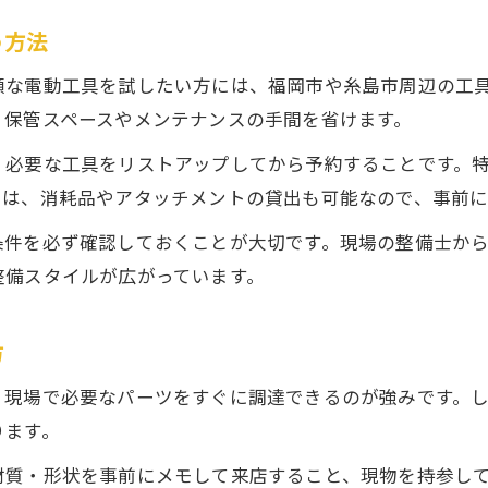
車屋・整備士が現場で選ぶ実用的な工具
う方法
福岡の電動工具で作業効率を高める方法
額な電動工具を試したい方には、福岡市や糸島市周辺の工
工具レンタルが役立つ現場シーンを解説
、保管スペースやメンテナンスの手間を省けます。
金物店で見つける長持ちする整備工具
、必要な工具をリストアップしてから予約することです。
ネジ専門店や左官道具屋が支持される理由
ては、消耗品やアタッチメントの貸出も可能なので、事前
整備士が考える工具調達のコツと失敗しない方法
条件を必ず確認しておくことが大切です。現場の整備士か
車屋・整備士直伝の賢い工具購入ガイド
整備スタイルが広がっています。
福岡の電動工具市場で失敗しない選び方
工具レンタルと購入の比較ポイントを紹介
方
金物店選びで注意したいアフターケア
、現場で必要なパーツをすぐに調達できるのが強みです。
ネジ専門店や電材屋で得する選び方
ります。
材質・形状を事前にメモして来店すること、現物を持参し