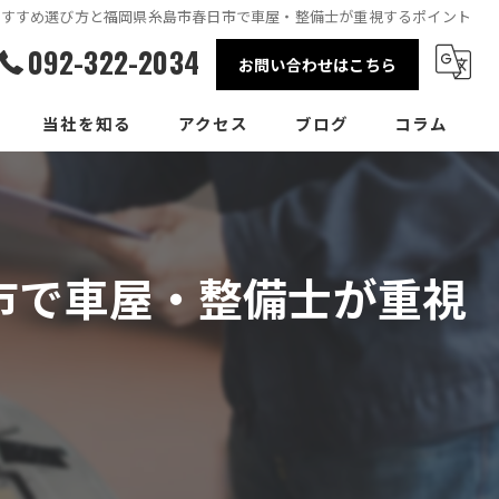
おすすめ選び方と福岡県糸島市春日市で車屋・整備士が重視するポイント
092-322-2034
お問い合わせはこちら
当社を知る
アクセス
ブログ
コラム
整備士
事務員
市で車屋・整備士が重視
正社員
パート
転職