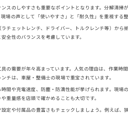
作業効率アップに役立つ厳選整備工具ガイド
ナンスのしやすさも重要なポイントとなります。分解清掃
車屋・整備士が推奨する効率化ツール一覧
。現場の声として「使いやすさ」と「耐久性」を重視する
福岡の電動工具で作業スピードを向上
（ラチェットレンチ、ドライバー、トルクレンチ等）から
工具レンタルで現場の即戦力を確保する方法
と安全性のバランスを考慮しています。
金物店で手に入る便利アイテムを紹介
ネジ専門店・左官道具屋で選ぶ理由とは
電動工具やエア工具の選択ポイントとは何か
工具の需要が年々高まっています。人気の理由は、作業時
車屋・整備士が語る電動工具選びの基準
レンチは、車屋・整備士の現場で重宝されています。
福岡で人気のエア工具と選び方の違い
ち時間や充電速度、防塵・防滴性能が挙げられます。現場
工具レンタル活用で最新機種を試すメリット
りや重量感を店頭で確かめることも大切です。
金物店で比較したい耐久性とコスト面
ク設定や付属品の豊富さもチェックしましょう。例えば、
ネジ専門店や電材屋で選ぶ部品のポイント
現場で重宝される整備工具の特徴とは