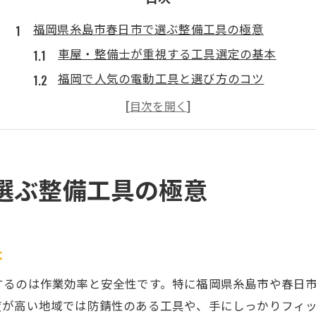
福岡県糸島市春日市で選ぶ整備工具の極意
車屋・整備士が重視する工具選定の基本
福岡で人気の電動工具と選び方のコツ
工具レンタル活用で賢く整備作業を行う方法
ネジ専門店や金物屋で失敗しない選び方
現場で役立つ左官道具や電材屋の活用術
車屋・整備士に学ぶ工具選びの秘訣を徹底解説
選ぶ整備工具の極意
車屋・整備士が信頼する整備工具の条件とは
福岡市で注目される電動工具の特徴を解説
工具レンタルのメリットとプロの活用事例
本
金物店で見極めたい品質とアフターサービス
するのは作業効率と安全性です。特に福岡県糸島市や春日
ネジ専門店・左官道具屋で得られる付加価値
度が高い地域では防錆性のある工具や、手にしっかりフィ