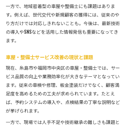
一方で、地域密着型の車屋や整備士にも課題はありま
車屋・整備士が取り組むアフターケアの充
す。例えば、世代交代や新規顧客の獲得には、従来のや
実
り方だけでは対応しきれないことも。今後は、最新技術
車屋・整備士が実践する顧客ニーズの把握
の導入やSNSなどを活用した情報発信も重要になってき
車屋サービス改善の現場アイデア集
ます。
整備士が実践する効率化アイデアを紹介
車屋・整備士が現場で工夫する接客事例
車屋・整備士サービス改善の現状と課題
自動車整備工場で使える業務効率アップ策
現在、糸島市や福岡市中央区の車屋・整備士では、サー
車屋・整備士が考える作業品質向上の方法
ビス品質の向上や業務効率化が大きなテーマとなってい
ます。従来の車検や修理、板金塗装だけでなく、顧客満
スタッフ教育で変わる車屋・整備士の現場
足度を高めるための工夫が求められています。たとえ
福岡県の整備士が実践した効率化への挑戦
ば、予約システムの導入や、点検結果の丁寧な説明など
車屋・整備士が目指す業務効率化の実例紹
が挙げられます。
介
一方で、現場では人手不足や技術継承の難しさも課題と
自動車整備工場で取り組む省力化の工夫