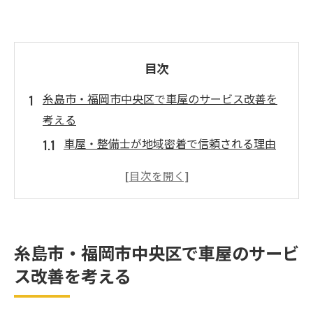
目次
糸島市・福岡市中央区で車屋のサービス改善を
考える
車屋・整備士が地域密着で信頼される理由
車屋・整備士サービス改善の現状と課題
自動車整備工場の選び方と安心ポイント
板金塗装も含めた総合的な車屋サービスの
特徴
糸島市・福岡市中央区で車屋のサービ
車屋・整備士が提供する新たな顧客体験と
ス改善を考える
は
整備士目線のサービス向上術を徹底解説