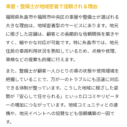
車屋・整備士が地域密着で信頼される理由
整備士が語る車屋サービス品質向上の工夫
車屋・整備士が実践する顧客対応強化の秘
福岡県糸島市や福岡市中央区の車屋や整備士が選ばれる
訣
大きな理由は、地域密着型のサービスにあります。地元
に根ざした店舗は、顧客との長期的な信頼関係を築きや
自動車整備工場で取り入れる最新サービス
すく、細やかな対応が可能です。特に糸島市では、地元
とは
住民の車両利用状況を熟知しているため、点検や修理、
車屋・整備士が重視するコミュニケーショ
車検などの提案も的確に行えます。
ン術
現場で生きる整備士の提案力と改善事例
また、整備士が顧客一人ひとりの車の状態や使用環境を
把握していることで、万が一のトラブルにも迅速に対応
車屋・整備士が顧客満足度を高める方法
できる体制が整っています。こうした地域に根ざした姿
車屋・整備士の丁寧な説明で生まれる安心
勢が「安心して任せられる」といった口コミやリピータ
感
ーの増加につながっています。地域コミュニティとの連
自動車整備工場の予約や待ち時間短縮の工
携や、地元イベントへの協賛なども信頼構築の一因で
夫
す。
板金塗装や修理でも差がつくサービス対応