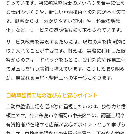
なっています。特に熟練整備士のノウハウを若手に伝え
車屋・整備士が活用する最新技術と導入効
る仕組みづくりや、新しい車両技術への対応が不可欠で
果
す。顧客からは「分かりやすい説明」や「料金の明確
効率化がもたらす顧客サービスの質向上
化」など、サービスの透明性も強く求められています。
車屋・整備士が直面した課題と解決への挑
サービス改善を実現するためには、現場の声を積極的に
戦
取り入れることが重要です。例えば、実際に利用した顧
サービス品質向上で差がつくポイントとは
客からのフィードバックをもとに、受付対応や作業工程
車屋・整備士の細やかな対応が信頼を生む
の見直しを行う店舗も増えています。こうした取り組み
自動車整備工場のサービス品質管理の重要
が、選ばれる車屋・整備士への第一歩となります。
性
車屋・整備士が実践する安心の点検体制
自動車整備工場の選び方と安心ポイント
スタッフ全員で守る車屋サービスの高基準
自動車整備工場を選ぶ際に重視したいのは、技術力と信
車屋・整備士が語る品質向上の成功事例
頼性です。特に糸島市や福岡市中央区では、認証工場や
有資格者が在籍する店舗が安心のポイントとして挙げら
れます。車検や修理などの実績が豊富で、丁寧な点検や