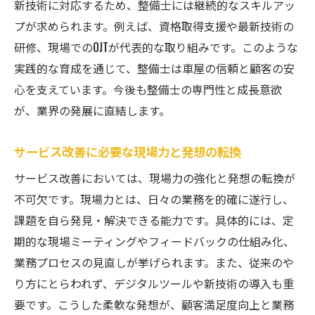
新技術に対応するため、整備士には継続的なスキルアッ
人材育成とサービス改革の両立が成長の鍵
プが求められます。例えば、資格取得支援や最新技術の
新たな可能性を拓く現場のアイデア実例
研修、現場でのOJTが代表的な取り組みです。このような
車屋・整備士が直面する課題解決のヒント
実践的な育成を通じて、整備士は車屋の信頼と顧客の安
車屋・整備士が抱える悩みの現状と解決法
心を支えています。今後も整備士の専門性と成長意欲
現場の声を活かした課題解決アプローチ
が、業界の発展に直結します。
効率化と働きやすさを両立する実践策
サービス改善に必要な現場力と発想の転換
車屋・整備士の資格取得支援の重要性
コミュニケーション強化が生む信頼関係
サービス改善においては、現場力の強化と発想の転換が
不可欠です。現場力とは、日々の業務を的確に遂行し、
新しい技術導入に向けた現場の工夫
課題を自ら発見・解決できる能力です。具体的には、定
診断機アレコレ活用で現場力を高める方法
期的な現場ミーティングやフィードバックの仕組み化、
診断機を活かした整備士の技術向上術
業務プロセスの見直しが挙げられます。また、従来のや
車屋・整備士が取り組む最新機器の使い方
り方にとらわれず、デジタルツールや新技術の導入も重
メカニック日記で学ぶ現場改善の実践例
要です。こうした柔軟な発想が、顧客満足度向上と業務