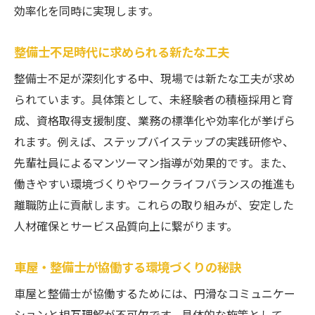
診断機活用が生み出すサービス品質の向上
効率化を同時に実現します。
効率的な業務を支える診断機の活用ポイン
ト
整備士不足時代に求められる新たな工夫
現場力アップに役立つ診断機選びのコツ
整備士不足が深刻化する中、現場では新たな工夫が求め
人材育成における積み重ねる価値と工夫
られています。具体策として、未経験者の積極採用と育
成、資格取得支援制度、業務の標準化や効率化が挙げら
車屋・整備士が実践する人材育成の極意
れます。例えば、ステップバイステップの実践研修や、
積み重ねるということがもたらす成長効果
先輩社員によるマンツーマン指導が効果的です。また、
現場で役立つ人材教育の具体的な工夫
働きやすい環境づくりやワークライフバランスの推進も
未経験者を育てるためのサポート方法
離職防止に貢献します。これらの取り組みが、安定した
メカニック日記を活かしたノウハウ共有術
人材確保とサービス品質向上に繋がります。
持続的成長に繋がる人材育成のヒント
将来を見据えた車屋・整備士の役割変化
車屋・整備士が協働する環境づくりの秘訣
整備士・車屋の仕事に求められる新たな視
車屋と整備士が協働するためには、円滑なコミュニケー
点
ションと相互理解が不可欠です。具体的な施策として