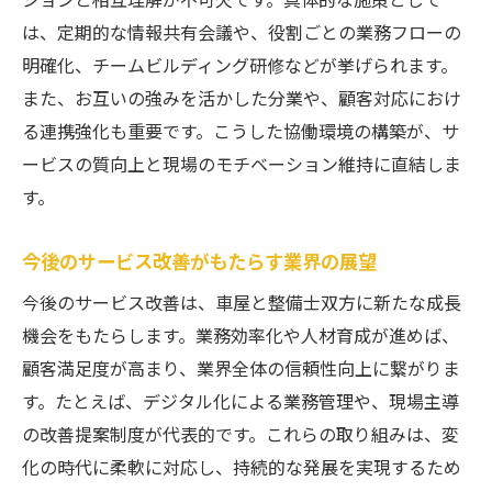
技術革新が変える整備士・車屋の未来像
は、定期的な情報共有会議や、役割ごとの業務フローの
明確化、チームビルディング研修などが挙げられます。
業界変化に対応する柔軟な働き方の提案
また、お互いの強みを活かした分業や、顧客対応におけ
車屋・整備士への期待と役割の広がり
る連携強化も重要です。こうした協働環境の構築が、サ
自動車整備士の将来を支えるスキルとは
ービスの質向上と現場のモチベーション維持に直結しま
今後のキャリア形成に役立つ情報と工夫
す。
サービス改善で実現する持続的な発展への道
サービス改善が車屋・整備士にもたらす変
今後のサービス改善がもたらす業界の展望
革
今後のサービス改善は、車屋と整備士双方に新たな成長
車屋・整備士が目指す持続的発展への取り
機会をもたらします。業務効率化や人材育成が進めば、
組み
顧客満足度が高まり、業界全体の信頼性向上に繋がりま
現場力強化で実現するサービスの質向上
す。たとえば、デジタル化による業務管理や、現場主導
地道な工夫が業界全体の成長を後押しする
の改善提案制度が代表的です。これらの取り組みは、変
化の時代に柔軟に対応し、持続的な発展を実現するため
人材育成とサービス改善の両立が鍵となる