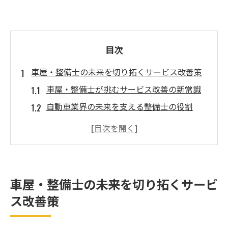
目次
車屋・整備士の未来を切り拓くサービス改善策
車屋・整備士が挑むサービス改善の新常識
自動車業界の未来を支える整備士の役割
サービス改善に必要な現場力と発想の転換
整備士不足時代に求められる新たな工夫
車屋・整備士が協働する環境づくりの秘訣
今後のサービス改善がもたらす業界の展望
車屋・整備士の未来を切り拓くサービ
整備士不足が業界に与える影響と対策法
ス改善策
整備士不足が車屋へ及ぼす深刻な影響とは
整備士・車屋が実践する人材確保の工夫