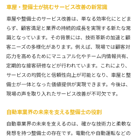
車屋・整備士が挑むサービス改善の新常識
自動車整備士不足の背景と業界の現状分析
車屋や整備士のサービス改善は、単なる効率化にとどま
国による整備士不足対策と現場の反応
らず、顧客満足と業界の持続的成長を実現する新たな常
整備士減少の理由と現場での課題対応策
識となっています。その背景には、技術革新の加速と顧
未来の安定を築くための対策のポイント
客ニーズの多様化があります。例えば、現場では顧客対
サービス改善を通じて広がる車屋の新たな可能
応力を高めるためにマニュアル化やチーム内情報共有、
性
定期的な接客研修などが行われています。これにより、
車屋・整備士が挑戦する新サービスへの展
サービスの均質化と信頼性向上が可能となり、車屋と整
開
備士が一体となった価値提供が実現できます。今後は、
デジタル化で広がる車屋・整備士の業務効
現場の声を取り入れたサービス改善が不可欠です。
率
自動車業界の未来を支える整備士の役割
サービス改善が生み出す顧客満足の向上策
自動車業界の未来を支えるのは、確かな技術力と柔軟な
環境配慮サービスが車屋・整備士にもたら
発想を持つ整備士の存在です。電動化や自動運転などの
す効果