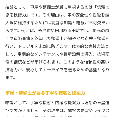
車屋・整備士が実現する理想のカスタム事
結論として、車屋や整備士が最も重視するのは「信頼で
例
きる技術力」です。その理由は、車の安全性や性能を最
大限に維持するためには高度な知識と経験が不可欠だか
車屋・整備士が提案するパーツ選びのコツ
らです。例えば、糸島市や田川郡添田町では、地元の風
車屋・整備士と叶えるオリジナルカスタム
土や道路事情を熟知した整備士が細やかな点検・整備を
体験
行い、トラブルを未然に防ぎます。代表的な実践方法と
車屋・整備士が語るカスタムカーの楽しみ
して、定期的なメンテナンスや最新設備の導入、技術研
方
修の継続などが挙げられます。このような信頼性の高い
車屋・整備士目線で差が出る施工技術
技術力が、安心してカーライフを送るための基盤となり
車屋・整備士と作る満足度の高い一台
ます。
信頼できる車屋を見極めるためのポイント
車屋・整備士が語る丁寧な接客と提案力
車屋・整備士ならではの信頼基準をチェッ
ク
結論として、丁寧な接客と的確な提案力は理想の車屋選
車屋・整備士が重視する口コミと評価の読
びで欠かせません。その理由は、顧客の要望やライフス
み方