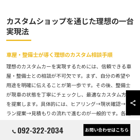
カスタムショップを通じた理想の一台
実現法
車屋・整備士が導く理想のカスタム相談手順
理想のカスタムカーを実現するためには、信頼できる車
屋・整備士との相談が不可欠です。まず、自分の希望や
用途を明確に伝えることが第一歩です。その後、整備士
が現車の状態を丁寧にチェックし、最適なカスタム方針
を提案します。具体的には、ヒアリング→現状確認→プ
ラン提案→見積もりの流れで進むのが一般的です。各段
階で要望や不安をしっかり伝えることで、納得のいくカ
092-322-2034
お問い合わせはこちら
スタムへと繋がります。信頼できる整備士によるカスタ