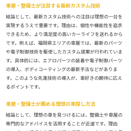
車屋・整備士が注目する最新カスタム技術
中古車購入における整備士のアドバイス集
車屋・整備士が教える安心の中古車選び方
結論として、最新カスタム技術への注目は理想の一台を
実現するうえで重要です。理由は、個性や機能性を追求
車屋・整備士直伝の品質チェック方法
できるため、より満足度の高いカーライフを送れるから
車屋・整備士が重視するアフターサービス
です。例えば、福岡県エリアの車屋では、最新のパーツ
車屋・整備士が語る購入時の注意点
や電子制御技術を駆使したカスタム提案が行われていま
車屋・整備士と一緒に進める見積もり比較
す。具体的には、エアロパーツの装着や電子制御パーツ
車屋・整備士が伝える納車後のメンテ術
の導入、ボディコーティングの最新手法などがありま
カスタムショップを通じた理想の一台実現法
す。このような先進技術の導入が、車好きの期待に応え
車屋・整備士が導く理想のカスタム相談手
るポイントです。
順
車屋・整備士が薦める理想の車探し方法
車屋・整備士と決める最適なパーツ選定術
車屋・整備士が支える納得の仕上がり実例
結論として、理想の車を見つけるには、整備士や車屋の
専門的なアドバイスを活用することが近道です。理由
車屋・整備士目線のデモカー活用アイデア