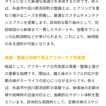
タイルに合った最適な車選びを実現するためです。例え
車屋・整備士目線で見る設備と資格の重要
ば、糸島市や田川郡添田町の整備士は、ヒアリングを重
性
ねて細かなニーズを把握し、最適なカスタムやメンテナ
ンスプランを提案します。具体的な取り組みとして、初
車屋・整備士が伝える親身な対応の見抜き
回相談から納車まで一貫したサポートや、各種オプショ
方
ンの比較説明などが挙げられます。これにより、納得感
車屋・整備士が考える長期サポート体制
のある選択が可能となります。
車屋・整備士が勧める事前相談の活用法
車カスタムショップ探しで失敗しないコツ
車屋・整備士目線で見るアフターケア充実度
車屋・整備士が語るカスタムショップ選び
結論として、アフターケアの充実度は車屋・整備士選び
方
の重要な指標です。理由は、購入後のトラブル対応や定
車屋・整備士目線で予算と希望のバランス
期点検がカーライフの安心につながるからです。例え
術
ば、糸島市や田川郡添田町の車屋では、納車後の定期点
車屋・整備士が提案する相談時の注意点
検や故障時の迅速対応など、長期的なサポート体制を整
車屋・整備士が評価する有名カスタムショ
えています。具体的な実践例として、定期点検のスケジ