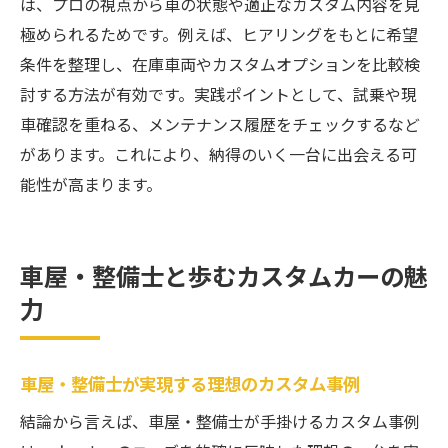
は、プロの視点から車の状態や適正なカスタム内容を見
車屋・整備士が勧めるショップ比較のポイ
極められるためです。例えば、ヒアリングをもとに希望
ント
条件を整理し、在庫車両やカスタムオプションを比較検
車屋・整備士が語る理想のコンプリートカ
討する方法が有効です。実践ポイントとして、試乗や現
ー
車確認を重ねる、メンテナンス履歴をチェックするなど
安心のカーライフを叶える車屋・整備士の選び
があります。これにより、納得のいく一台に出会える可
方
能性が高まります。
車屋・整備士との信頼関係が生む安心感
車屋・整備士が実践する長期サポート術
車屋・整備士と歩むカスタムカーの魅
車屋・整備士が語るアフターケアの重要性
力
車屋・整備士が提案する定期点検の活用法
車屋・整備士がおすすめする相談手順
車屋・整備士が守る快適カーライフの秘訣
車屋・整備士が実現する理想のカスタム事例
結論から言えば、車屋・整備士が手掛けるカスタム事例