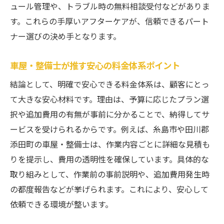
ップ
ュール管理や、トラブル時の無料相談受付などがありま
車屋・整備士と選ぶ理想の施工事例比較
す。これらの手厚いアフターケアが、信頼できるパート
ナー選びの決め手となります。
車屋・整備士が教えるアフターケア重視の
選択
車屋・整備士が推す安心の料金体系ポイント
整備士が語るクールな車選びの秘訣とは
結論として、明確で安心できる料金体系は、顧客にとっ
車屋・整備士が推すクールな車の条件
て大きな安心材料です。理由は、予算に応じたプラン選
車屋・整備士が選ぶカスタムカーの魅力点
択や追加費用の有無が事前に分かることで、納得してサ
車屋・整備士が注目するデモカー体験談
ービスを受けられるからです。例えば、糸島市や田川郡
車屋・整備士目線で選ぶクラウン中古車事
添田町の車屋・整備士は、作業内容ごとに詳細な見積も
情
りを提示し、費用の透明性を確保しています。具体的な
車屋・整備士と探す理想のコンプリートカ
取り組みとして、作業前の事前説明や、追加費用発生時
ー
の都度報告などが挙げられます。これにより、安心して
車屋・整備士が実践する中古車選定ポイン
依頼できる環境が整います。
ト