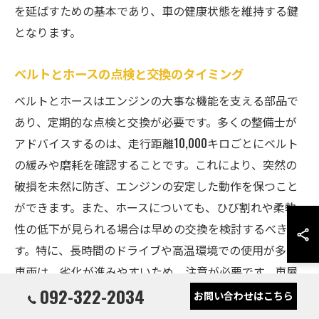
を延ばすための基本であり、車の健康状態を維持する鍵
となります。
ベルトとホースの点検と交換のタイミング
ベルトとホースはエンジンの大事な機能を支える部品で
あり、定期的な点検と交換が必要です。多くの整備士が
アドバイスするのは、走行距離10,000キロごとにベルト
の緩みや磨耗を確認することです。これにより、突然の
破損を未然に防ぎ、エンジンの安定した動作を保つこと
ができます。また、ホースについても、ひび割れや柔軟
性の低下が見られる場合は早めの交換を検討するべきで
す。特に、長時間のドライブや高温環境での使用が多い
車両は、劣化が進みやすいため、注意が必要です。車屋
092-322-2034
や整備士の専門知識を活用し、適切な時期に交換を行う
お問い合わせはこちら
ことで、突然のトラブルを防ぎ、安心して運転を楽しむ