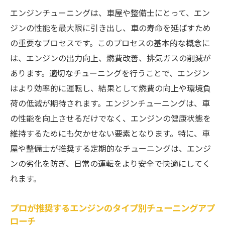
ューニング技術
エンジンチューニングは、車屋や整備士にとって、エン
ジンの性能を最大限に引き出し、車の寿命を延ばすため
エンジン寿命を延ばすためのオイルと添加
の重要なプロセスです。このプロセスの基本的な概念に
剤の選び方
は、エンジンの出力向上、燃費改善、排気ガスの削減が
タイミングベルトとチェーンの管理と整備
あります。適切なチューニングを行うことで、エンジン
冷却システムの効果的なメンテナンス方法
はより効率的に運転し、結果として燃費の向上や環境負
燃料システムの清掃と調整の重要性
荷の低減が期待されます。エンジンチューニングは、車
エンジン内部の摩耗を防ぐための手法
の性能を向上させるだけでなく、エンジンの健康状態を
エンジンの劣化を防ぐための日常点検ポイ
維持するためにも欠かせない要素となります。特に、車
ント
屋や整備士が推奨する定期的なチューニングは、エンジ
整備士が語る燃費向上のためのエンジンチュー
ンの劣化を防ぎ、日常の運転をより安全で快適にしてく
ニングの極意
れます。
燃費に直結するエンジンチューニングの重
プロが推奨するエンジンのタイプ別チューニングアプ
要性
ローチ
エンジンの空燃比を最適化する方法