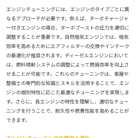
エンジンチューニングには、エンジンのタイプごとに異
点火タイミングの調整による燃費改善
なるアプローチが必要です。例えば、ターボチャージャ
エンジン負荷を減少させるための技術
ー付きエンジンの場合、ターボブーストの圧力を適切に
タイヤ空気圧と燃費の関係について
調整することが重要です。自然吸気エンジンでは、吸気
日常運転での燃費を向上させる運転技術
効率を高めるためにエアフィルターの交換やインテーク
車屋によるエンジンの性能を最大限に引き出す
の最適化が推奨されます。ディーゼルエンジンにおいて
ための秘策
は、燃料噴射システムの調整によって燃焼効率を向上さ
エンジンの圧縮比を調整する効果
せることが可能です。これらのチューニングは、車屋や
吸排気効率を高めるカスタマイズ方法
整備士の専門的な知識とスキルを活用することで、エン
ジンの個別特性に応じた最適なチューニングを実現しま
高性能エアフィルターの導入による効果
す。さらに、各エンジンの特性を理解し、適切なチュー
ECUチューニングで得られる利点
ニングを行うことで、耐久性や燃費性能を高めることが
排気システムの最適化とその効果
できます。
エンジンの潜在能力を引き出すためのアプ
ローチ
エンジンチューニングの歴史と進化