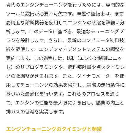
現代のエンジンチューニングを行うためには、専門的な
の重要性
ツールと設備が必要不可欠です。車屋や整備士は、まず
プロが薦めるエンジン冷却対策
高精度な診断機器を使用してエンジンの状態を詳細に分
走行時のエンジンパフォーマンスを高める
析します。このデータに基づき、最適なチューニングプ
方法
ランを設計します。さらに、最新のコンピュータ制御技
エンジンチューニングがもたらす運転の楽
術を駆使して、エンジンマネジメントシステムの調整を
しさ
実施します。この過程には、ECU（エンジン制御ユニッ
ドライブを快適にするためのエアコン調整
ト）のリプログラミングや、燃料噴射量や点火タイミン
術
グの微調整が含まれます。また、ダイナモメーターを使
用してチューニングの効果を検証し、実際の走行条件に
車屋の経験に基づくエンジンの健康状態を見極
基づいた最適化を行います。これらのプロセスを通じ
める方法
て、エンジンの性能を最大限に引き出し、燃費の向上と
エンジン診断装置を使ったトラブルシュー
排ガスの低減を実現します。
ティング
異音や異臭から見分けるエンジンの状態
エンジンチューニングのタイミングと頻度