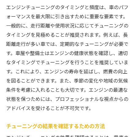
エンジンの健康を維持するためのチェック
エンジンチューニングのタイミングと頻度は、車のパフ
リスト
ォーマンスを最大限に引き出すために重要な要素です。
オイルや冷却液の変色で判断するトラブル
一般的に、走行距離や使用状況に応じてチューニングの
サイン
タイミングを見極めることが推奨されます。例えば、長
エンジン振動の原因とその対処法
距離走行が多い車では、定期的なチューニングが必要で
プロが教える異常を早期発見するための方
す。車屋や整備士はエンジンの健康状態を確認し、適切
法
なタイミングでチューニングを行うことを推奨していま
プロが薦めるエンジン寿命を延ばすための定期
す。これにより、エンジンの寿命を延ばし、燃費の向上
メンテナンスのポイント
を図ることができます。また、季節の変化や地域の気候
エンジン寿命を左右する定期点検の重要性
条件を考慮に入れることも大切です。エンジンの最適な
状態を保つためには、プロフェッショナルな視点からの
交換が必要な部品の見極め方
アドバイスを受けることが不可欠です。
エンジンオーバーホールの適切なタイミン
グ
チューニングの結果を確認するための方法
プロの視点で見る最適なメンテナンススケ