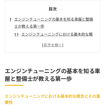
目次
エンジンチューニングの基本を知る車屋と整備
士が教える第一歩
エンジンチューニングにおける基本的な概
念とその重要性
プロが推奨するエンジンのタイプ別チュー
ニングアプローチ
エンジンチューニングの歴史と進化
エンジンチューニングの基本を知る車
現代のエンジンチューニングで必要なツー
屋と整備士が教える第一歩
ルと設備
エンジンチューニングのタイミングと頻度
チューニングの結果を確認するための方法
エンジンチューニングにおける基本的な概念とその重
要性
プロの車屋が推奨するエンジン寿命を延ばすチ