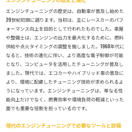
プロの整備士が教える独自のエンジンメンテナ
エンジンチューニングの歴史は、自動車が普及し始めた
ンス術
20世紀初頭に遡ります。当初は、主にレースカーのパフ
エンジンオイルの選び方と交換時期
ォーマンス向上を目的として行われたものでした。車屋
バッテリーの健康状態を保つためのポイン
や整備士は、エンジンの出力を最大化するために、燃料
ト
供給や点火タイミングの調整を施しました。1960年代に
プロが実践する冷却液の管理方法
なると、技術の進化に伴い、より高度な電子制御が可能
ベルトとホースの点検と交換のタイミング
となり、コンピュータを活用したチューニングが普及し
ました。現代では、エコカーやハイブリッド車の普及に
エンジンの振動を抑えるための手法
より、環境に配慮したチューニング技術が求められるよ
プロが薦めるフィルター類の交換頻度
うになっています。エンジンチューニングは、単なる性
エンジンチューニングで快適なドライブを実現
能向上だけでなく、燃費効率や環境負荷の軽減といった
する整備士の提案
面でも重要な役割を担っているのです。
快適なドライブのためのエンジン静音化技
術
現代のエンジンチューニングで必要なツールと設備
振動を低減させるためのエンジンマウント